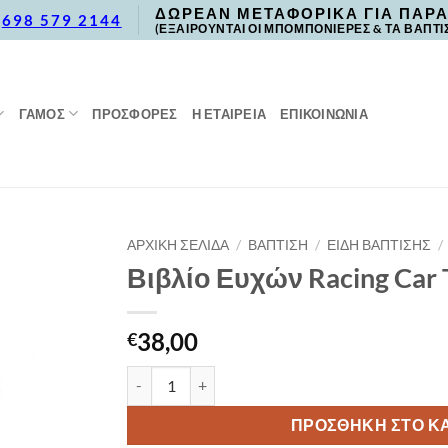
ΔΩΡΕΑΝ ΜΕΤΑΦΟΡΙΚΑ ΓΙΑ ΠΑΡΑ
,
698 579 2144
(ΕΞΑΙΡΟΥΝΤΑΙ ΟΙ ΜΠΟΜΠΟΝΙΕΡΕΣ & ΤΑ ΒΑΠΤΙ
ΓΑΜΟΣ
ΠΡΟΣΦΟΡΈΣ
Η ΕΤΑΙΡΕΙΑ
ΕΠΙΚΟΙΝΩΝΙΑ
ΑΡΧΙΚΉ ΣΕΛΊΔΑ
/
ΒΑΠΤΙΣΗ
/
ΕΙΔΗ ΒΑΠΤΙΣΗΣ
/
Βιβλίο Ευχών Racing Car
38,00
€
Βιβλίο Ευχών Racing Car TS257 40 Φύλλα ποσότ
ΠΡΟΣΘΉΚΗ ΣΤΟ Κ