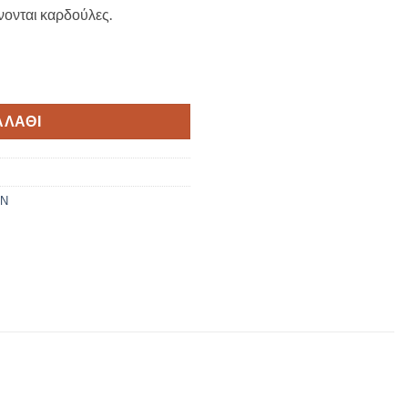
νονται καρδούλες.
ύλες ποσότητα
ΑΛΆΘΙ
ΩΝ