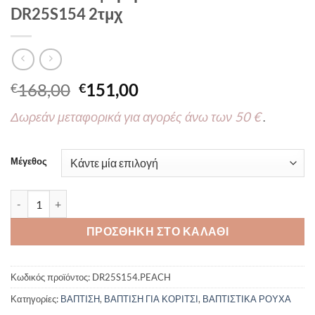
DR25S154 2τμχ
Original
Η
168,00
151,00
€
€
price
τρέχουσα
Δωρεάν μεταφορικά για αγορές άνω των 50 €
.
was:
τιμή
€168,00.
είναι:
€151,00.
Μέγεθος
Βαπτιστικό φόρεμα Piccolino Zoe Peach DR25S154 2τμχ ποσότητ
ΠΡΟΣΘΉΚΗ ΣΤΟ ΚΑΛΆΘΙ
Κωδικός προϊόντος:
DR25S154.PEACH
Κατηγορίες:
ΒΑΠΤΙΣΗ
,
ΒΑΠΤΙΣΗ ΓΙΑ ΚΟΡΙΤΣΙ
,
ΒΑΠΤΙΣΤΙΚΑ ΡΟΥΧΑ