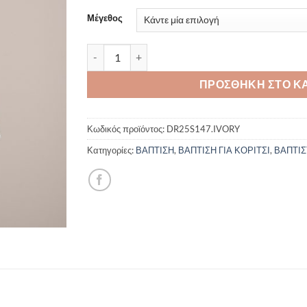
€151,00.
Μέγεθος
Βαπτιστικό φόρεμα Piccolino Florence Ivory DR
ΠΡΟΣΘΉΚΗ ΣΤΟ Κ
Κωδικός προϊόντος:
DR25S147.IVORY
Κατηγορίες:
ΒΑΠΤΙΣΗ
,
ΒΑΠΤΙΣΗ ΓΙΑ ΚΟΡΙΤΣΙ
,
ΒΑΠΤΙΣ