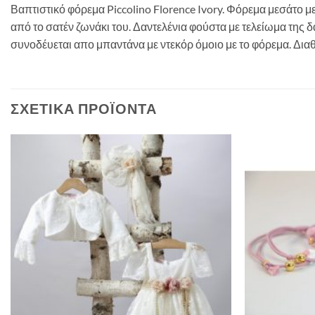
Βαπτιστικό φόρεμα Piccolino Florence Ivory. Φόρεμα μεσάτο μ
από το σατέν ζωνάκι του. Δαντελένια φούστα με τελείωμα της 
συνοδέυεται απο μπαντάνα με ντεκόρ όμοιο με το φόρεμα. Διαθ
ΣΧΕΤΙΚΆ ΠΡΟΪΌΝΤΑ