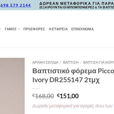
ΔΩΡΕΑΝ ΜΕΤΑΦΟΡΙΚΑ ΓΙΑ ΠΑΡΑ
,
698 579 2144
(ΕΞΑΙΡΟΥΝΤΑΙ ΟΙ ΜΠΟΜΠΟΝΙΕΡΕΣ & ΤΑ ΒΑΠΤΙ
ΓΑΜΟΣ
ΠΡΟΣΦΟΡΈΣ
Η ΕΤΑΙΡΕΙΑ
ΕΠΙΚΟΙΝΩΝΙΑ
ΑΡΧΙΚΉ ΣΕΛΊΔΑ
/
ΒΑΠΤΙΣΗ
/
ΒΑΠΤΙΣΗ ΓΙΑ ΚΟΡΙ
Βαπτιστικό φόρεμα Piccol
Ivory DR25S147 2τμχ
Original
Η
168,00
151,00
€
€
price
τρέχουσα
Δωρεάν μεταφορικά για αγορές άνω των
was:
τιμή
€168,00.
είναι: