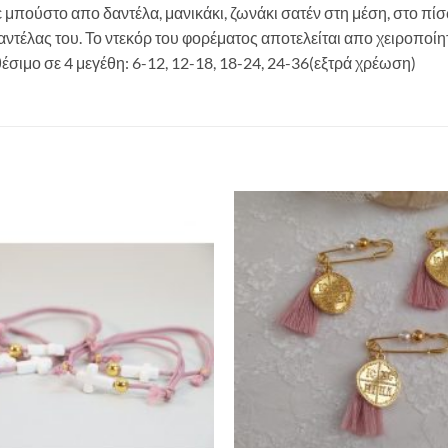
ε μπούστο απο δαντέλα, μανικάκι, ζωνάκι σατέν στη μέση, στο πί
δαντέλας του. Το ντεκόρ του φορέματος αποτελείται απο χειροποί
έσιμο σε 4 μεγέθη: 6-12, 12-18, 18-24, 24-36(εξτρά χρέωση)