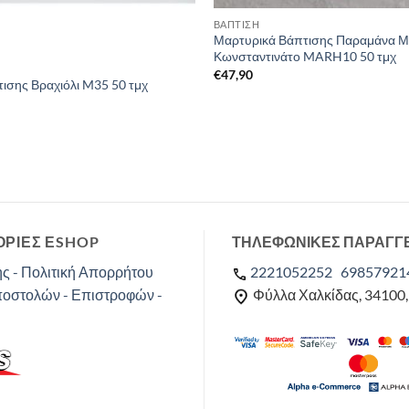
ΒΑΠΤΙΣΗ
Μαρτυρικά Βάπτισης Παραμάνα Μ
Κωνσταντινάτο MARH10 50 τμχ
€
47,90
ισης Βραχιόλι M35 50 τμχ
ΡΙΕΣ ΕSHOP
ΤΗΛΕΦΩΝΙΚΕΣ ΠΑΡΑΓΓ
ς - Πολιτική Απορρήτου
2221052252
69857921
ποστολών - Επιστροφών -
Φύλλα Χαλκίδας, 34100