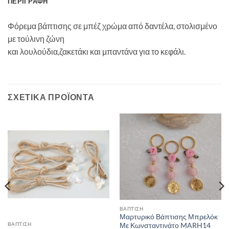
ΠΕΡΙΓΡΑΦΉ
Φόρεμα βάπτισης σε μπέζ χρώμα από δαντέλα, στολισμένο
με τούλινη ζώνη
και λουλούδια,ζακετάκι και μπαντάνα για το κεφάλι.
ΣΧΕΤΙΚΆ ΠΡΟΪΌΝΤΑ
ΒΑΠΤΙΣΗ
Μαρτυρικό Βάπτισης Μπρελόκ
ΒΑΠΤΙΣΗ
Με Κωνσταντινάτο MARH14