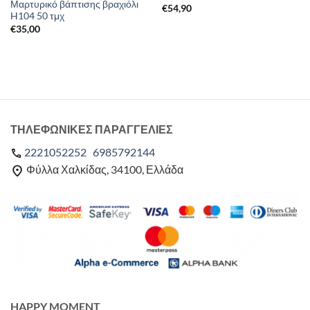
Μαρτυρικό βάπτισης βραχιόλι
€
54,90
H104 50 τμχ
€
35,00
ΤΗΛΕΦΩΝΙΚΕΣ ΠΑΡΑΓΓΕΛΙΕΣ
2221052252
6985792144
Φύλλα Χαλκίδας, 34100, Ελλάδα
HAPPY MOMENT