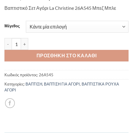
price
τρέχουσα
Βαπτιστικό Σετ Αγόρι La Christine 26A545 Μπεζ Μπλε
was:
τιμή
€197,00.
είναι:
€177,00.
Μέγεθος
Βαπτιστικό Σετ Αγόρι La Christine 26A545 Μπεζ Μπλε ποσότητα
ΠΡΟΣΘΉΚΗ ΣΤΟ ΚΑΛΆΘΙ
Κωδικός προϊόντος:
26A545
Κατηγορίες:
ΒΑΠΤΙΣΗ
,
ΒΑΠΤΙΣΗ ΓΙΑ ΑΓΟΡΙ
,
ΒΑΠΤΙΣΤΙΚΑ ΡΟΥΧΑ
ΑΓΟΡΙ