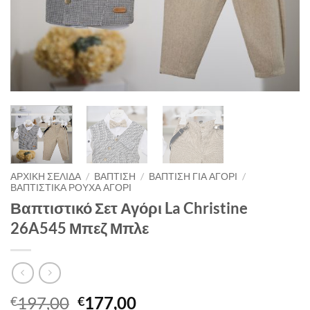
ΑΡΧΙΚΉ ΣΕΛΊΔΑ
/
ΒΑΠΤΙΣΗ
/
ΒΑΠΤΙΣΗ ΓΙΑ ΑΓΟΡΙ
/
ΒΑΠΤΙΣΤΙΚΑ ΡΟΥΧΑ ΑΓΟΡΙ
Βαπτιστικό Σετ Αγόρι La Christine
26A545 Μπεζ Μπλε
Original
Η
197,00
177,00
€
€