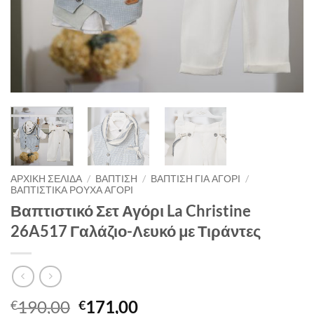
ΑΡΧΙΚΉ ΣΕΛΊΔΑ
/
ΒΑΠΤΙΣΗ
/
ΒΑΠΤΙΣΗ ΓΙΑ ΑΓΟΡΙ
/
ΒΑΠΤΙΣΤΙΚΑ ΡΟΥΧΑ ΑΓΟΡΙ
Βαπτιστικό Σετ Αγόρι La Christine
26A517 Γαλάζιο-Λευκό με Τιράντες
Original
Η
190,00
171,00
€
€