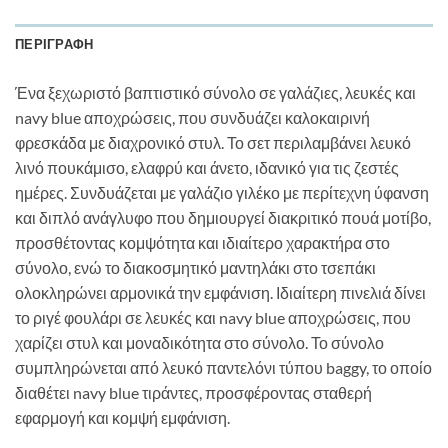
ΠΕΡΙΓΡΑΦΉ
Ένα ξεχωριστό βαπτιστικό σύνολο σε γαλάζιες, λευκές και
navy blue αποχρώσεις, που συνδυάζει καλοκαιρινή
φρεσκάδα με διαχρονικό στυλ. Το σετ περιλαμβάνει λευκό
λινό πουκάμισο, ελαφρύ και άνετο, ιδανικό για τις ζεστές
ημέρες. Συνδυάζεται με γαλάζιο γιλέκο με περίτεχνη ύφανση
και διπλό ανάγλυφο που δημιουργεί διακριτικό πουά μοτίβο,
προσθέτοντας κομψότητα και ιδιαίτερο χαρακτήρα στο
σύνολο, ενώ το διακοσμητικό μαντηλάκι στο τσεπάκι
ολοκληρώνει αρμονικά την εμφάνιση. Ιδιαίτερη πινελιά δίνει
το ριγέ φουλάρι σε λευκές και navy blue αποχρώσεις, που
χαρίζει στυλ και μοναδικότητα στο σύνολο. Το σύνολο
συμπληρώνεται από λευκό παντελόνι τύπου baggy, το οποίο
διαθέτει navy blue τιράντες, προσφέροντας σταθερή
εφαρμογή και κομψή εμφάνιση.