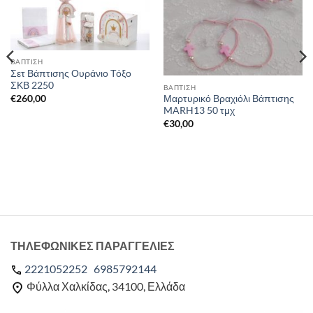
ΒΑΠΤΙΣΗ
Σετ Βάπτισης Ουράνιο Τόξο
ΣΚΒ 2250
ΒΑΠΤΙΣΗ
€
260,00
Μαρτυρικό Βραχιόλι Βάπτισης
MARH13 50 τμχ
€
30,00
ΤΗΛΕΦΩΝΙΚΕΣ ΠΑΡΑΓΓΕΛΙΕΣ
2221052252
6985792144
Φύλλα Χαλκίδας, 34100, Ελλάδα