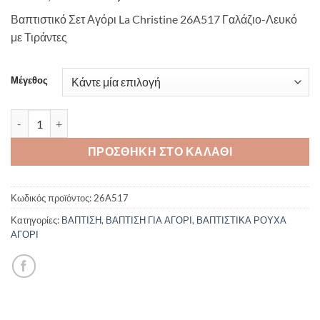
price
τρέχουσα
Βαπτιστικό Σετ Αγόρι La Christine 26A517 Γαλάζιο-Λευκό
was:
τιμή
με Τιράντες
€190,00.
είναι:
€171,00.
Μέγεθος
Βαπτιστικό Σετ Αγόρι La Christine 26A517 Γαλάζιο-Λευκό με Τιρ
ΠΡΟΣΘΉΚΗ ΣΤΟ ΚΑΛΆΘΙ
Κωδικός προϊόντος:
26A517
Κατηγορίες:
ΒΑΠΤΙΣΗ
,
ΒΑΠΤΙΣΗ ΓΙΑ ΑΓΟΡΙ
,
ΒΑΠΤΙΣΤΙΚΑ ΡΟΥΧΑ
ΑΓΟΡΙ