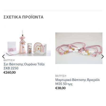
ΣΧΕΤΙΚΆ ΠΡΟΪΌΝΤΑ
ΒΑΠΤΙΣΗ
Σετ Βάπτισης Ουράνιο Τόξο
ΣΚΒ 2250
€
260,00
ΒΑΠΤΙΣΗ
Μαρτυρικό Βάπτισης Βραχιόλι
M35 50 τμχ
€
38,00