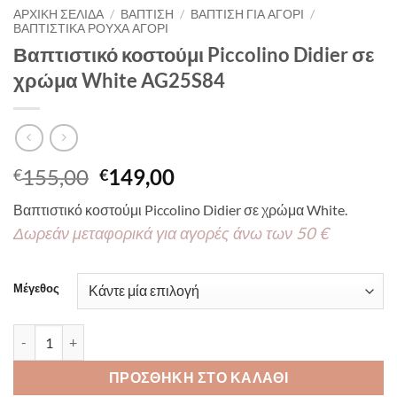
ΑΡΧΙΚΉ ΣΕΛΊΔΑ
/
ΒΑΠΤΙΣΗ
/
ΒΑΠΤΙΣΗ ΓΙΑ ΑΓΟΡΙ
/
ΒΑΠΤΙΣΤΙΚΑ ΡΟΥΧΑ ΑΓΟΡΙ
Βαπτιστικό κοστούμι Piccolino Didier σε
χρώμα White AG25S84
Original
Η
155,00
149,00
€
€
price
τρέχουσα
Βαπτιστικό κοστούμι Piccolino Didier σε χρώμα White.
was:
τιμή
Δωρεάν μεταφορικά για αγορές άνω των 50 €
€155,00.
είναι:
€149,00.
Μέγεθος
Βαπτιστικό κοστούμι Piccolino Didier σε χρώμα White AG25S84
ΠΡΟΣΘΉΚΗ ΣΤΟ ΚΑΛΆΘΙ