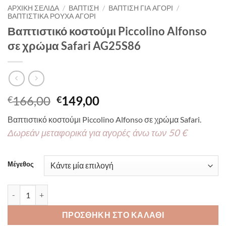
ΑΡΧΙΚΉ ΣΕΛΊΔΑ
/
ΒΑΠΤΙΣΗ
/
ΒΑΠΤΙΣΗ ΓΙΑ ΑΓΟΡΙ
/
ΒΑΠΤΙΣΤΙΚΑ ΡΟΥΧΑ ΑΓΟΡΙ
Βαπτιστικό κοστούμι Piccolino Alfonso
σε χρώμα Safari AG25S86
Original
Η
166,00
149,00
€
€
price
τρέχουσα
Βαπτιστικό κοστούμι Piccolino Alfonso σε χρώμα Safari.
was:
τιμή
Δωρεάν μεταφορικά για αγορές άνω των 50 €
€166,00.
είναι:
€149,00.
Μέγεθος
Βαπτιστικό κοστούμι Piccolino Alfonso σε χρώμα Safari AG25S8
ΠΡΟΣΘΉΚΗ ΣΤΟ ΚΑΛΆΘΙ