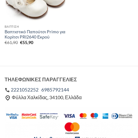
ΒΑΠΤΙΣΗ
Βαπτιστικό Παπούτσι Primo για
Κορίτσι PRI2640 Εκρού
Original
Η
€
61,90
€
55,90
price
τρέχουσα
was:
τιμή
€61,90.
είναι:
€55,90.
ΤΗΛΕΦΩΝΙΚΕΣ ΠΑΡΑΓΓΕΛΙΕΣ
2221052252
6985792144
Φύλλα Χαλκίδας, 34100, Ελλάδα